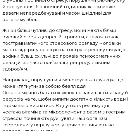
В умовах постійного стресу, порушення режиму сну
й харчування, біологічний годинник жінки може
давати непередбачувані й часом шкідливі для
організму збої.
Жінки більш чутливі до стресу. Вони мають більш
високий рівень депресій і тривоги, а також ознак
посттравматичного стресового розладу. Чоловіки
мають відкриту реакцію на гостру стресову ситуацію,
а жінки більш схильні до проявів психосоматичних
реакцій, які часто повֹ’язані з репродуктивним
здоровֹ’ям.
Наприклад, порушується менструальна функція, що
може «тягнути» за собою безпліддя.
Останні місяці в багатьох жінок не залишається часу й
ресурсів на те, щоби випити достатню кількість води і
нормально виспатись. Відсутність режиму дня і
нестача вітамінів та мікроелементів разом з гострим
стресом починають руйнувати наш організм
зсередини, у першу чергу прямо впливають на