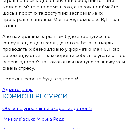
страшно та складно опанувати себе, пийте чай з
мелісою, м’ятою та ромашкою, а також приймайте
щось з простих та доступних заспокійливих
препаратів в аптеках: Магне В6, комплекс В, L-теанін
та інші.
Але найкращим варіантом буде звернутися по
консультацію до лікаря. До того ж багато лікарів
проводять їх безкоштовно у форматі онлайн. Лікарі
рекомендують жінкам берегти себе, піклуватися про
власне здоров’я та намагатися поступово знижувати
рівень стресу.
Бережіть себе та будьте здорові!
Адміністрація
КОРИСНІ РЕСУРСИ
Обласне управління охорони здоров’я
Миколаївська Міська Рада