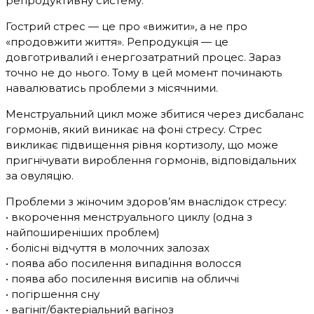
репродуктивну систему.
Гострий стрес — це про «вижити», а не про
«продовжити життя». Репродукція — це
довготривалий і енергозатратний процес. Зараз
точно не до нього. Тому в цей момент починають
навалюватись проблеми з місячними.
Менструальний цикл може збитися через дисбаланс
гормонів, який виникає на фоні стресу. Стрес
викликає підвищення рівня кортизолу, що може
пригнічувати вироблення гормонів, відповідальних
за овуляцію.
Проблеми з жіночим здоров’ям внаслідок стресу:
• вкорочення менструального циклу (одна з
найпоширеніших проблем)
• болісні відчуття в молочних залозах
• поява або посилення випадіння волосся
• поява або посилення висипів на обличчі
• погіршення сну
• вагініт/бактеріальний вагіноз