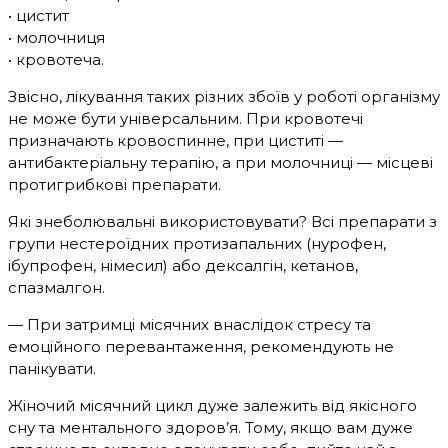
• цистит
• молочниця
• кровотеча.
Звісно, лікування таких різних збоїв у роботі організму
не може бути універсальним. При кровотечі
призначають кровоспинне, при циститі —
антибактеріальну терапію, а при молочниці — місцеві
протигрибкові препарати.
Які знеболювальні використовувати? Всі препарати з
групи нестероїдних протизапальних (нурофен,
ібупрофен, німесил) або дексалгін, кетанов,
спазмалгон.
— При затримці місячних внаслідок стресу та
емоційного перевантаження, рекомендують не
панікувати.
Жіночий місячний цикл дуже залежить від якісного
сну та ментального здоров’я. Тому, якщо вам дуже