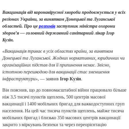
Вакцинація від коронавірусної хвороби продовжується у всіх
регіонах України, за винятком Донецької та Луганської
областей. Про це
розповів
заступник міністра охорони
здоров’я — головний державний санітарний лікар Ігор
Кузін.
«Вакцинація триває в усіх областях країни, за винятком
Донецької та Луганської. Жодних нормативних, юридичних чи
організаційних підстав для її припинення немає. Звісно,
істотною перешкодою для вакцинації стає зменшення
інфраструктури»
, — заявив
Ігор Кузін
.
Він пояснив, що до повномасштабної війни працювало більше
ніж 3,5 тисячі пунктів щеплень, 500 центрів масової
вакцинації і 1400 мобільних бригад для важкодоступних груп
населення. На цей час тисяча пунктів щеплень, майже тисяча
мобільних бригад і близько 350 масових центрів вакцинації
закрито з міркувань безпеки та через переорієнтацію