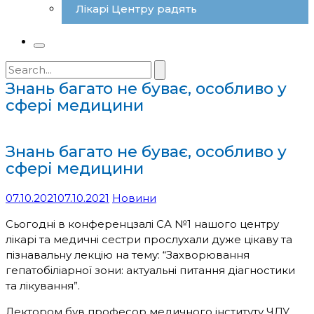
Лікарі Центру радять
Search
for:
Знань багато не буває, особливо у
сфері медицини
Знань багато не буває, особливо у
сфері медицини
07.10.2021
07.10.2021
Новини
Сьогодні в конференцзалі СА №1 нашого центру
лікарі та медичні сестри прослухали дуже цікаву та
пізнавальну лекцію на тему: “Захворювання
гепатобіліарної зони: актуальні питання діагностики
та лікування”.
Лектором був професор медичного інституту ЧДУ