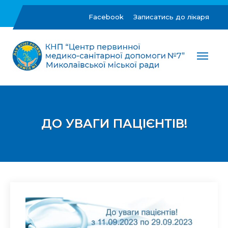
Skip
to
Facebook
Записатись до лікаря
content
ЦПМСД №7 м.Миколаїв
Комунальне некомерційне підприємство "Центр
первинної медико-санітарної допомоги №7"
Миколаївської міської ради
ДО УВАГИ ПАЦІЄНТІВ!