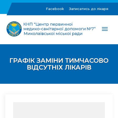
Skip
to
Facebook
Записатись до лікаря
content
ЦПМСД №7 м.Миколаїв
Комунальне некомерційне підприємство "Центр
первинної медико-санітарної допомоги №7"
Миколаївської міської ради
ГРАФІК ЗАМІНИ ТИМЧАСОВО
ВІДСУТНІХ ЛІКАРІВ